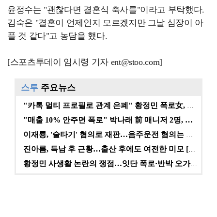
윤정수는 "괜찮다면 결혼식 축사를"이라고 부탁했다.
김숙은 "결혼이 언제인지 모르겠지만 그날 심장이 아
플 것 같다"고 농담을 했다.
[스포츠투데이 임시령 기자 ent@stoo.com]
스투
주요뉴스
"카톡 멀티 프로필로 관계 은폐" 황정민 폭로女, 문자…
"매출 10% 안주면 폭로" 박나래 前 매니저 2명, …
이재룡, '술타기' 혐의로 재판…음주운전 혐의는 미적용…
진아름, 득남 후 근황…출산 후에도 여전한 미모 [스타…
황정민 사생활 논란의 쟁점…잇단 폭로·반박 오가는 소모…