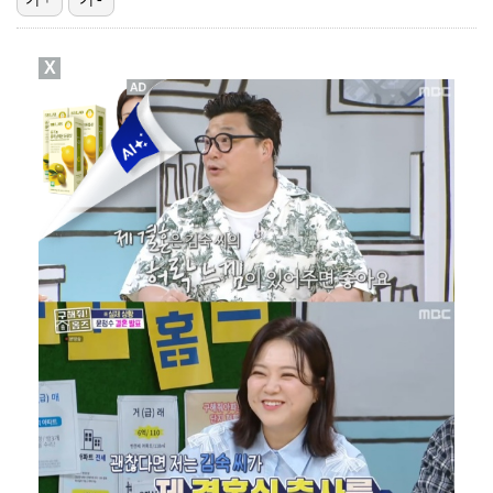
박문성 "축구협회 성접대 의혹? 사실이면 국제 망신…사…
X
폭로자 "황정민, 본인 말에 책임져야…내가 사생활에 초…
"기분 맞춰주려고" 축구협회, 외국인 심판 성접대 의혹…
'주장 완장' 김민재, 한국 떠나기 전 뮌헨 동료들에게…
방은희, 6년 지나도 생생한 母 고독사 아픔…끝내 오열…