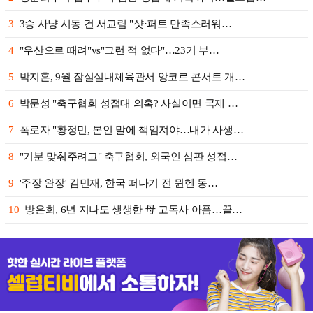
3
3승 사냥 시동 건 서교림 "샷·퍼트 만족스러워…
4
"우산으로 때려"vs"그런 적 없다"…23기 부…
5
박지훈, 9월 잠실실내체육관서 앙코르 콘서트 개…
6
박문성 "축구협회 성접대 의혹? 사실이면 국제 …
7
폭로자 "황정민, 본인 말에 책임져야…내가 사생…
8
"기분 맞춰주려고" 축구협회, 외국인 심판 성접…
9
'주장 완장' 김민재, 한국 떠나기 전 뮌헨 동…
10
방은희, 6년 지나도 생생한 母 고독사 아픔…끝…