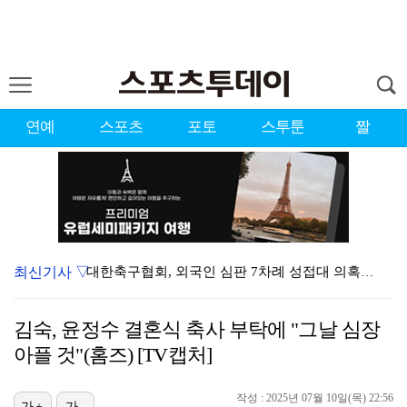
연예
스포츠
포토
스투툰
짤
최신기사 ▽
대한축구협회, 외국인 심판 7차례 성접대 의혹…이 기간…
청문회부터 압수수색·심판 성접대 의혹까지…월드컵 탈락이…
김숙, 윤정수 결혼식 축사 부탁에 "그날 심장
3승 사냥 시동 건 서교림 "샷·퍼트 만족스러워…좋은 …
아플 것"(홈즈) [TV캡처]
"우산으로 때려"vs"그런 적 없다"…23기 부부 엇갈…
작성 : 2025년 07월 10일(목) 22:56
가+
가-
박지훈, 9월 잠실실내체육관서 앙코르 콘서트 개최