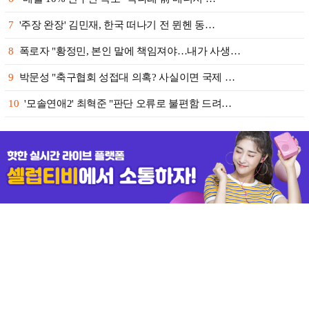
7
'주장 완장' 김민재, 한국 떠나기 전 뮌헨 동…
8
폭로자 "황정민, 본인 말에 책임져야…내가 사생…
9
박문성 "축구협회 성접대 의혹? 사실이면 국제 …
10
'모솔연애2' 최혁준 "판단 오류로 불편함 드려…