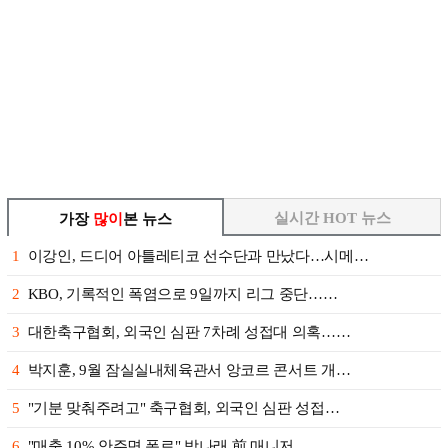
실시간 HOT 뉴스
가장
많이
본 뉴스
1
이강인, 드디어 아틀레티코 선수단과 만났다…시메…
2
KBO, 기록적인 폭염으로 9일까지 리그 중단……
3
대한축구협회, 외국인 심판 7차례 성접대 의혹……
4
박지훈, 9월 잠실실내체육관서 앙코르 콘서트 개…
5
"기분 맞춰주려고" 축구협회, 외국인 심판 성접…
6
"매출 10% 안주면 폭로" 박나래 前 매니저 …