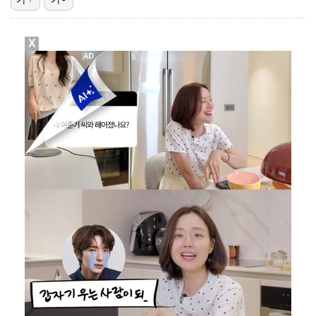
"매출 10% 안주면 폭로" 박나래 前 매니저 2명, …
X
'주장 완장' 김민재, 한국 떠나기 전 뮌헨 동료들에게…
폭로자 "황정민, 본인 말에 책임져야…내가 사생활에 초…
박문성 "축구협회 성접대 의혹? 사실이면 국제 망신…사…
'모솔연애2' 최혁준 "판단 오류로 불편함 드려 죄송"…