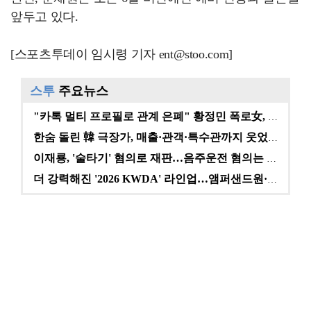
앞두고 있다.
[스포츠투데이 임시령 기자 ent@stoo.com]
스투
주요뉴스
"카톡 멀티 프로필로 관계 은폐" 황정민 폭로女, 문자…
한숨 돌린 韓 극장가, 매출·관객·특수관까지 웃었다 […
이재룡, '술타기' 혐의로 재판…음주운전 혐의는 미적용…
더 강력해진 '2026 KWDA' 라인업…앰퍼샌드원·나…