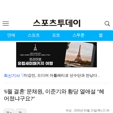
연예
스포츠
포토
스투툰
짤
최신기사 ▽
이강인, 드디어 아틀레티코 선수단과 만났다…시메오네 감…
KBO, 기록적인 폭염으로 9일까지 리그 중단…내달 6…
'6월 결혼' 문채원, 이준기와 황당 열애설 "헤
대한축구협회, 외국인 심판 7차례 성접대 의혹…이 기간…
어졌냐구요?"
박지훈, 9월 잠실실내체육관서 앙코르 콘서트 개최
작성 : 2026년 05월 21일(목) 21:36
가+
가-
"기분 맞춰주려고" 축구협회, 외국인 심판 성접대 의혹…