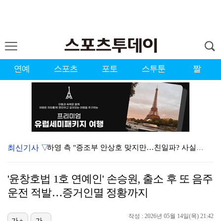
연예
스포츠
포토
스투툰
짤
최신기사 ▽
하영 측 "증조부 안상호 맞지만…친일파? 사실무근" […
'방송 출연' 유명 산부인과 원장, 프로포폴 셀프 투약…
'윤창호법 1호 연예인' 손승원, 출소 후 또 음주
"스토킹 피해자" 황정민VS"2억대 손해배상" A 씨,…
운전 적발…증거인멸 정황까지
"블랙핑크 데뷔 10주년 행사로 국중박 입장 통제"…문…
작성 : 2026년 05월 14일(목) 21:42
가+
가-
김지원, 어린이병원에 1억원 쾌척 "'닥터X' 촬영 중…