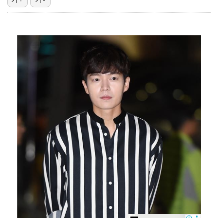
고영욱, 도 넘은 저격 논란…이번엔 박하선에 "감당 안…
기록적인 폭염에 멈췄던 KBO, 11일부터 순위 경쟁 …
'선업튀' 서혜원, 결혼 4개월 만에 임신 경사 "행복…
권영찬, 김수현 관련 허위사실 유포 혐의로 검찰行
경찰, 대한축구협회 '심판 성접대 논란' 수사 여부 검…