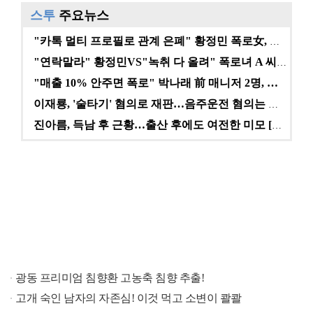
스투
주요뉴스
"카톡 멀티 프로필로 관계 은폐" 황정민 폭로女, 문자…
"연락말라" 황정민VS"녹취 다 올려" 폭로녀 A 씨,…
"매출 10% 안주면 폭로" 박나래 前 매니저 2명, …
이재룡, '술타기' 혐의로 재판…음주운전 혐의는 미적용…
진아름, 득남 후 근황…출산 후에도 여전한 미모 [스타…