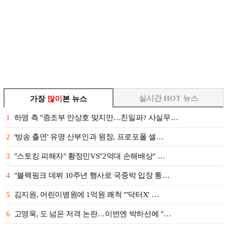
실시간 HOT 뉴스
가장
많이
본 뉴스
1
하영 측 "증조부 안상호 맞지만…친일파? 사실무…
2
'방송 출연' 유명 산부인과 원장, 프로포폴 셀…
3
"스토킹 피해자" 황정민VS"2억대 손해배상" …
4
"블랙핑크 데뷔 10주년 행사로 국중박 입장 통…
5
김지원, 어린이병원에 1억원 쾌척 "'닥터X' …
6
고영욱, 도 넘은 저격 논란…이번엔 박하선에 "…