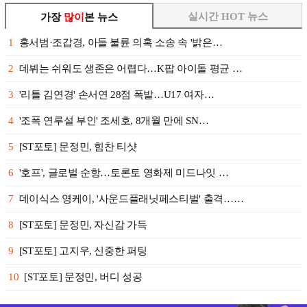
실시간 HOT 뉴스
가장
많이
본 뉴스
1
홍서범·조갑경, 아들 불륜 의혹 소송 속 '밝은…
2
데뷔는 쉬워도 생존은 어렵다…K팝 아이돌 평균 …
3
'리틀 김연경' 손서연 28점 폭발…U17 여자…
4
'조폭 연루설 부인' 조세호, 8개월 만에 SN…
5
[ST포토] 문정민, 힘찬 티샷
6
'호프', 글로벌 순항…토론토 영화제 미드나잇 …
7
데이식스 영케이, '사운드플래닛페스티벌' 출격……
8
[ST포토] 문정민, 자신감 가득
9
[ST포토] 고지우, 신중한 퍼팅
10
[ST포토] 문정민, 버디 성공