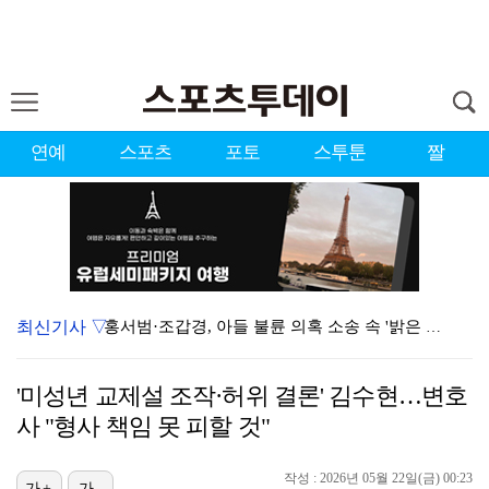
연예
스포츠
포토
스투툰
짤
최신기사 ▽
홍서범·조갑경, 아들 불륜 의혹 소송 속 '밝은 근황'…
데뷔는 쉬워도 생존은 어렵다…K팝 아이돌 평균 수명 4…
'미성년 교제설 조작·허위 결론' 김수현…변호
'리틀 김연경' 손서연 28점 폭발…U17 여자배구, …
사 "형사 책임 못 피할 것"
'조폭 연루설 부인' 조세호, 8개월 만에 SNS 업로…
작성 : 2026년 05월 22일(금) 00:23
[ST포토] 문정민, 힘찬 티샷
가+
가-