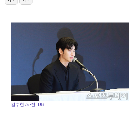
'호프', 글로벌 순항…토론토 영화제 미드나잇 매드니스…
데이식스 영케이, '사운드플래닛페스티벌' 출격…첫 솔로…
[ST포토] 문정민, 자신감 가득
[ST포토] 고지우, 신중한 퍼팅
[ST포토] 문정민, 버디 성공
김수현 /사진=DB