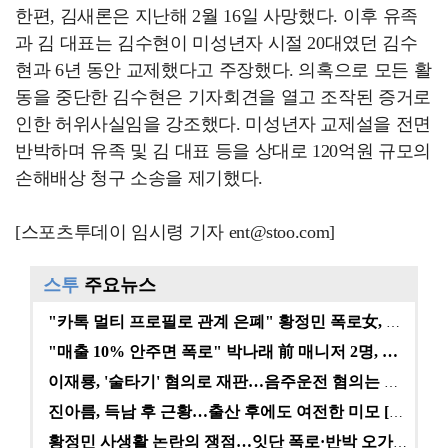
한편, 김새론은 지난해 2월 16일 사망했다. 이후 유족
과 김 대표는 김수현이 미성년자 시절 20대였던 김수
현과 6년 동안 교제했다고 주장했다. 의혹으로 모든 활
동을 중단한 김수현은 기자회견을 열고 조작된 증거로
인한 허위사실임을 강조했다. 미성년자 교제설을 전면
반박하며 유족 및 김 대표 등을 상대로 120억원 규모의
손해배상 청구 소송을 제기했다.
[스포츠투데이 임시령 기자 ent@stoo.com]
스투
주요뉴스
"카톡 멀티 프로필로 관계 은폐" 황정민 폭로女, 문자…
"매출 10% 안주면 폭로" 박나래 前 매니저 2명, …
이재룡, '술타기' 혐의로 재판…음주운전 혐의는 미적용…
진아름, 득남 후 근황…출산 후에도 여전한 미모 [스타…
황정민 사생활 논란의 쟁점…잇단 폭로·반박 오가는 소모…