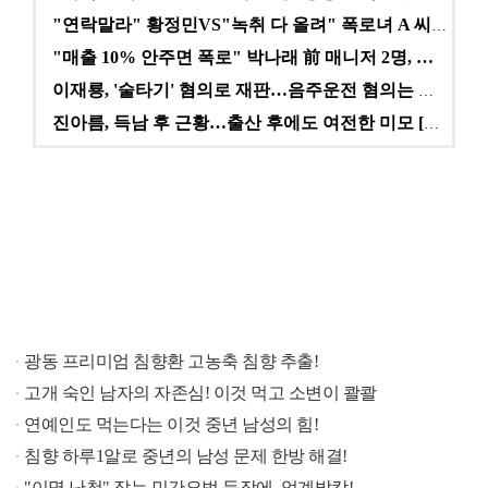
"연락말라" 황정민VS"녹취 다 올려" 폭로녀 A 씨,…
"매출 10% 안주면 폭로" 박나래 前 매니저 2명, …
이재룡, '술타기' 혐의로 재판…음주운전 혐의는 미적용…
진아름, 득남 후 근황…출산 후에도 여전한 미모 [스타…