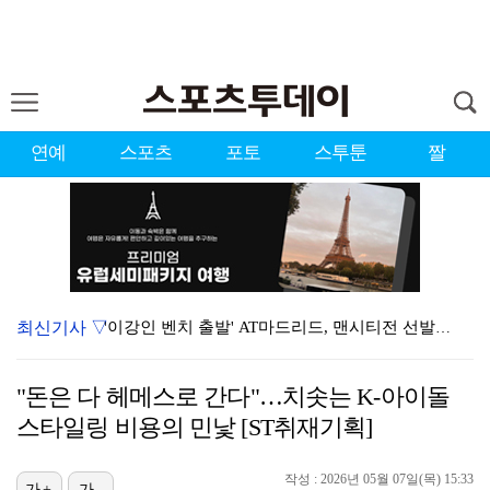
연예
스포츠
포토
스투툰
짤
최신기사 ▽
'이강인 벤치 출발' AT마드리드, 맨시티전 선발 라인…
[ST포토] 리센느 원이, '이강인 경기 사전 중계
"돈은 다 헤메스로 간다"…치솟는 K-아이돌
[ST포토] 걸그룹 최고 핫걸이라는 리센느 원이
스타일링 비용의 민낯 [ST취재기획]
[ST포토] 리센느 원이, '아나운서 같죠?'
작성 : 2026년 05월 07일(목) 15:33
가+
가-
키움 유니폼 입었던 맷 데이먼 "韓 야구 보고 싶었다,…