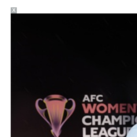
X
[ST포토] 문정민, 자신감 가득
'오타니 MVP 경쟁자' 크로암스트롱, 홈런 아닌 발로…
[ST포토] 고지우, 신중한 퍼팅
[ST포토] 노승희, 그린으로 간자
[ST포토] 최예림, 기분 좋은 브이