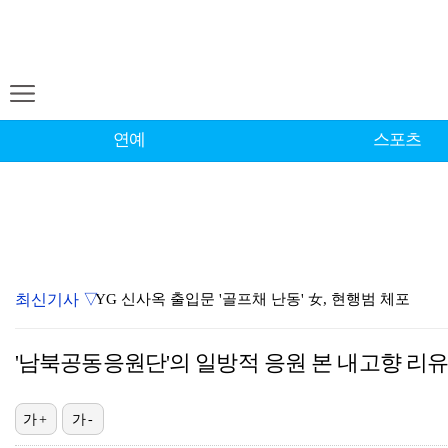
연예
스포츠
최신기사 ▽
YG 신사옥 출입문 '골프채 난동' 女, 현행범 체포
표창원, 남규리에 15년만 공개 사과…"내가 틀렸다"
'남북공동응원단'의 일방적 응원 본 내고향 리유
'리틀 김연경' 손서연 28점 폭발…U17 여자배구, …
[ST포토] 박현경, 힘찬 세컨샷
가+
가-
[ST포토] 문정민, 힘찬 티샷