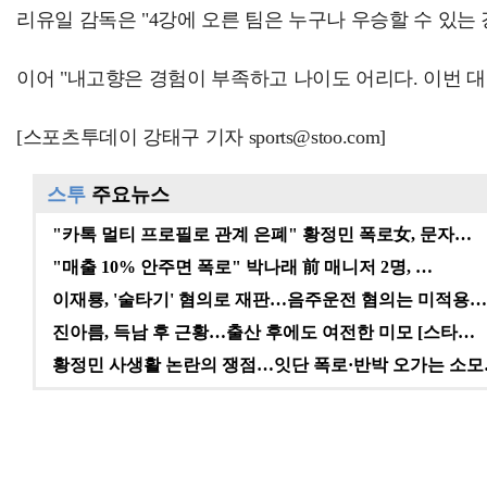
리유일 감독은 "4강에 오른 팀은 누구나 우승할 수 있는
이어 "내고향은 경험이 부족하고 나이도 어리다. 이번 
[스포츠투데이 강태구 기자 sports@stoo.com]
스투
주요뉴스
"카톡 멀티 프로필로 관계 은폐" 황정민 폭로女, 문자…
"매출 10% 안주면 폭로" 박나래 前 매니저 2명, …
이재룡, '술타기' 혐의로 재판…음주운전 혐의는 미적용…
진아름, 득남 후 근황…출산 후에도 여전한 미모 [스타…
황정민 사생활 논란의 쟁점…잇단 폭로·반박 오가는 소모