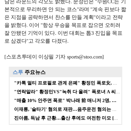
남은 라운드의 각오도 밝혔다. 문정민은 "수원CC는 기
본적으로 무리하면 안 되는 코스"라며 "계속 핀보다 짧
은 지점을 공략하면서 찬스를 만들 계획"이라고 전략
을 밝혔다. 이어 "항상 우승을 목표로 잡으면 오히려
잘 안됐던 기억이 있다. 이번 대회는 톱3 진입을 목표
로 삼겠다"고 각오를 다졌다.
[스포츠투데이 이상필 기자 sports@stoo.com]
스투
주요뉴스
"카톡 멀티 프로필로 관계 은폐" 황정민 폭로女, 문자…
"연락말라" 황정민VS"녹취 다 올려" 폭로녀 A 씨,…
"매출 10% 안주면 폭로" 박나래 前 매니저 2명, …
이재룡, '술타기' 혐의로 재판…음주운전 혐의는 미적용…
진아름, 득남 후 근황…출산 후에도 여전한 미모 [스타…