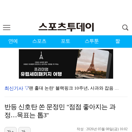
연예
스포츠
포토
스투툰
짤
최신기사 ▽
'팬 홀대 논란' 블랙핑크 10주년, 사과와 잡음 속 …
[ST포토] 올데이프로젝트, 분위기로 압살
반등 신호탄 쏜 문정민 "점점 좋아지는 과
'슈팅 0회' 손흥민, 리그스컵 톨루카전 평점 6.6……
정…목표는 톱3"
[ST포토] 베이비몬스터, '썸머몬스터'
작성 : 2026년 05월 08일(금) 16:02
[ST포토] 텐, 한여름 청청패션
가+
가-