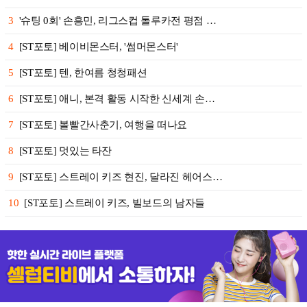
3
'슈팅 0회' 손흥민, 리그스컵 톨루카전 평점 …
4
[ST포토] 베이비몬스터, '썸머몬스터'
5
[ST포토] 텐, 한여름 청청패션
6
[ST포토] 애니, 본격 활동 시작한 신세계 손…
7
[ST포토] 볼빨간사춘기, 여행을 떠나요
8
[ST포토] 멋있는 타잔
9
[ST포토] 스트레이 키즈 현진, 달라진 헤어스…
10
[ST포토] 스트레이 키즈, 빌보드의 남자들