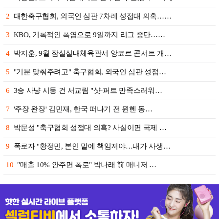
2
대한축구협회, 외국인 심판 7차례 성접대 의혹……
3
KBO, 기록적인 폭염으로 9일까지 리그 중단……
4
박지훈, 9월 잠실실내체육관서 앙코르 콘서트 개…
5
"기분 맞춰주려고" 축구협회, 외국인 심판 성접…
6
3승 사냥 시동 건 서교림 "샷·퍼트 만족스러워…
7
'주장 완장' 김민재, 한국 떠나기 전 뮌헨 동…
8
박문성 "축구협회 성접대 의혹? 사실이면 국제 …
9
폭로자 "황정민, 본인 말에 책임져야…내가 사생…
10
"매출 10% 안주면 폭로" 박나래 前 매니저 …