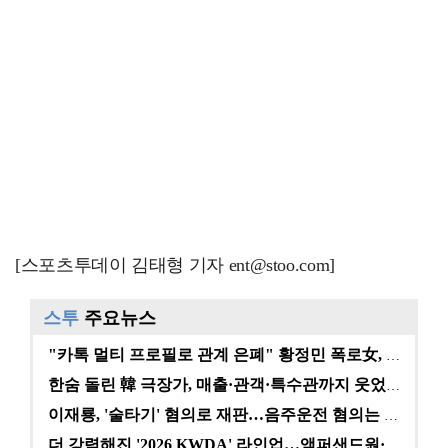
[스포츠투데이 김태형 기자 ent@stoo.com]
스투
주요뉴스
"카톡 멀티 프로필로 관계 은폐" 황정민 폭로女, 문자…
한숨 돌린 韓 극장가, 매출·관객·특수관까지 웃었다 […
이재룡, '술타기' 혐의로 재판…음주운전 혐의는 미적용…
더 강력해진 '2026 KWDA' 라인업…앰퍼샌드원·나…