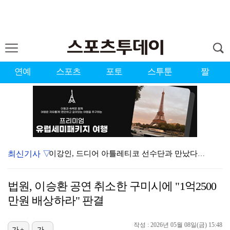
연예
스포츠
포토
스투툰
짤
최신기사 ▽
이강인, 드디어 아틀레티코 선수단과 만났다…시메오네 감…
대한축구협회, 외국인 심판 7차례 성접대 의혹…이 기간…
법원, 이승환 공연 취소한 구미시에 "1억2500
KBO, 기록적인 폭염으로 9일까지 리그 중단…내달 6…
만원 배상하라" 판결
박지훈, 9월 잠실실내체육관서 앙코르 콘서트 개최
작성 : 2026년 05월 08일(금) 15:48
가+
가-
"기분 맞춰주려고" 축구협회, 외국인 심판 성접대 의혹…