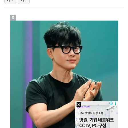
3승 사냥 시동 건 서교림 "샷·퍼트 만족스러워…좋은 …
X
'주장 완장' 김민재, 한국 떠나기 전 뮌헨 동료들에게…
박문성 "축구협회 성접대 의혹? 사실이면 국제 망신…사…
폭로자 "황정민, 본인 말에 책임져야…내가 사생활에 초…
"매출 10% 안주면 폭로" 박나래 前 매니저 2명, …