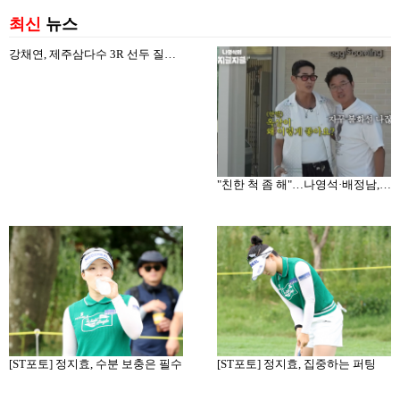
최신
뉴스
강채연, 제주삼다수 3R 선두 질주…서어진·장은수 1타차 추격
"친한 척 좀 해"…나영석·배정남, 불화설 재차 해명(십오야)
[ST포토] 정지효, 수분 보충은 필수
[ST포토] 정지효, 집중하는 퍼팅