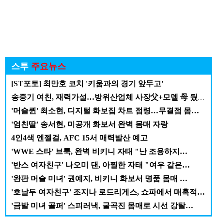
스투
주요뉴스
[ST포토] 최만호 코치 '키움과의 경기 앞두고'
송중기 여친, 재력가설…방위산업체 사장父+모델 母 뒀나…
'머슬퀸' 최소현, 디지털 화보집 차트 점령…무결점 몸…
'엄친딸' 송서현, 미공개 화보서 완벽 몸매 자랑
4인4색 엔젤걸, AFC 15서 매력발산 예고
'WWE 스타' 브룩, 완벽 비키니 자태 "난 조용하지…
'반스 여자친구' 나오미 댄, 아찔한 자태 "여우 같은…
'완판 머슬 미녀' 권예지, 비키니 화보서 명품 몸매 …
'호날두 여자친구' 조지나 로드리게스, 쇼파에서 매혹적…
'금발 미녀 골퍼' 스피러낵, 굴곡진 몸매로 시선 강탈…