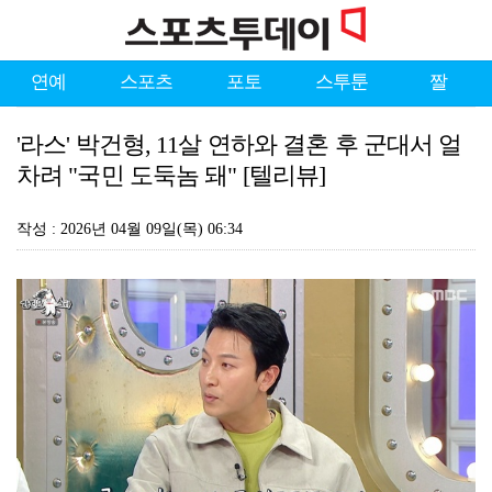
연예
스포츠
포토
스투툰
짤
'라스' 박건형, 11살 연하와 결혼 후 군대서 얼
차려 "국민 도둑놈 돼" [텔리뷰]
작성 : 2026년 04월 09일(목) 06:34