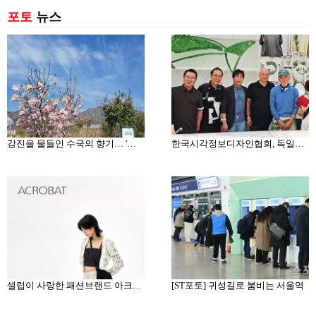
포토
뉴스
강진을 물들인 수국의 향기… '뷰티팜', 단순 재배 넘어 6차 산업의 정점을 피우다
한국시각정보디자인협회, 독일디자인연맹과 MOU 체결 [ST포토]
셀럽이 사랑한 패션브랜드 아크로밧(Acrobat), 팝업스토어 오픈
[ST포토] 귀성길로 붐비는 서울역