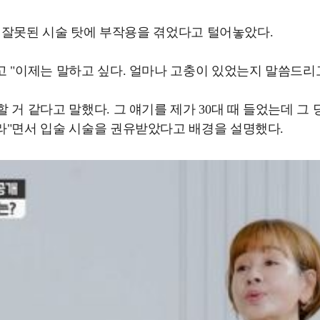
연해 잘못된 시술 탓에 부작용을 겪었다고 털어놓았다.
 "이제는 말하고 싶다. 얼마나 고충이 있었는지 말씀드리고
 거 같다고 말했다. 그 얘기를 제가 30대 때 들었는데 그
라"면서 입술 시술을 권유받았다고 배경을 설명했다.