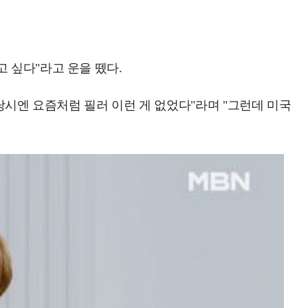
 싶다"라고 운을 뗐다.
 당시엔 요즘처럼 필러 이런 게 없었다"라며 "그런데 미국