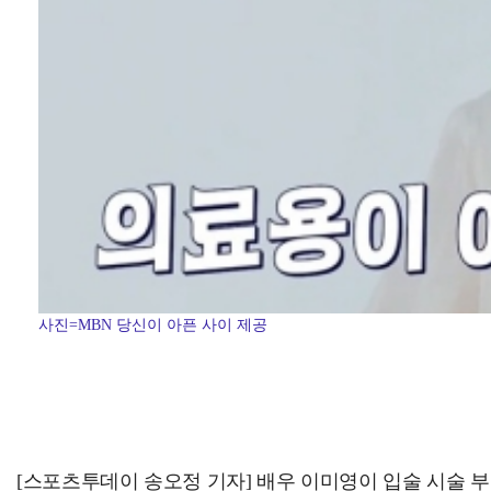
사진=MBN 당신이 아픈 사이 제공
[스포츠투데이 송오정 기자] 배우 이미영이 입술 시술 부