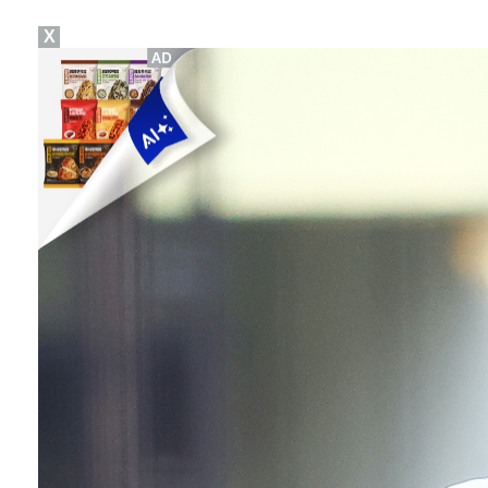
X
[ST포토] 더울 때 만나는 아이스쇼
'오징어 게임' 미국판 스핀오프, 제작 무산설 "넷플릭
[ST포토] 김새로미, 방향이 좋다
[ST포토] 마서영, 컨디션 최고
[ST포토] 차준환 안무 참여로 높아진 퀄리티