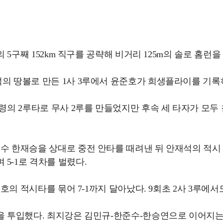
 5구째 152km 직구를 공략해 비거리 125m의 솔로 홈런을
의 땅볼로 만든 1사 3루에서 윤준호가 희생플라이를 기록하
호령의 2루타로 무사 2루를 만들었지만 후속 세 타자가 모두
수 한재승을 상대로 중전 안타를 때려낸 뒤 안재석의 적시 
5-1로 격차를 벌렸다.
준호의 적시타를 묶어 7-1까지 달아났다. 9회초 2사 3루에서
강을 투입했다. 최지강은 김민규-한준수-한승연으로 이어지는