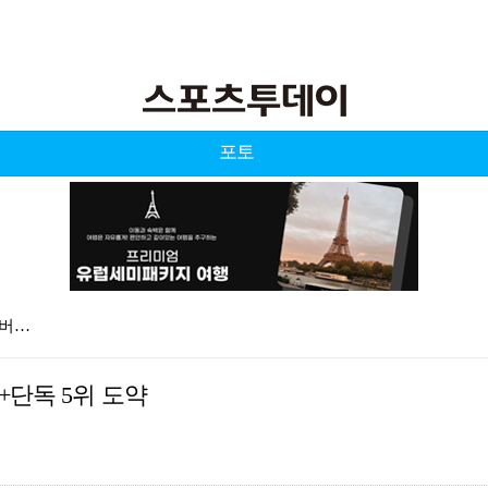
포토
멤버…
터…
즈+단독 5위 도약
의…
미',…