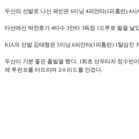
두산의 선발로 나선 곽빈은 6이닝 4피안타(1피홈런) 4사
타선에선 박찬호가 4타수 3안타 3득점 1도루로 펄펄 날
KIA의 선발 김태형은 5이닝 6피안타(1피홈런) 1탈삼진
두산이 기분 좋은 출발을 했다. 1회초 선두타자 정수빈이 
제 투런포를 터뜨리며 2-0 리드를 안겼다.