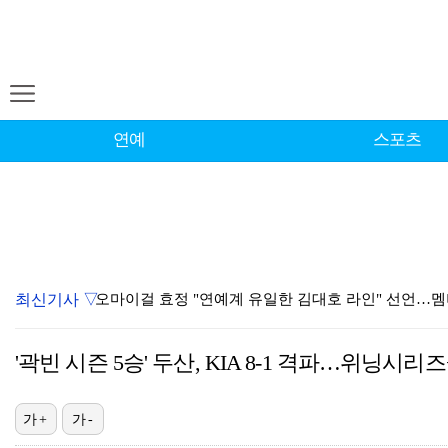
연예
스포츠
최신기사 ▽
오마이걸 효정 "연예계 유일한 김대호 라인" 선언…
'우리동네 전성시대' 딘딘, 첫 촬영부터 멘붕…시작부
'곽빈 시즌 5승' 두산, KIA 8-1 격파…위닝시리
[ST포토] 마서영, 나이스 퍼팅
서장훈 감독 "내 능력 부족" 자책하게 만든 펜타곤과
가+
가-
정해인X강하늘X이청아X유재명X김선영 뭉쳤다…'아가