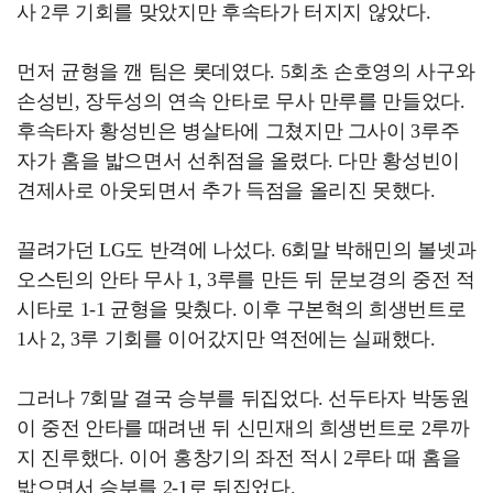
사 2루 기회를 맞았지만 후속타가 터지지 않았다.
먼저 균형을 깬 팀은 롯데였다. 5회초 손호영의 사구와
손성빈, 장두성의 연속 안타로 무사 만루를 만들었다.
후속타자 황성빈은 병살타에 그쳤지만 그사이 3루주
자가 홈을 밟으면서 선취점을 올렸다. 다만 황성빈이
견제사로 아웃되면서 추가 득점을 올리진 못했다.
끌려가던 LG도 반격에 나섰다. 6회말 박해민의 볼넷과
오스틴의 안타 무사 1, 3루를 만든 뒤 문보경의 중전 적
시타로 1-1 균형을 맞췄다. 이후 구본혁의 희생번트로
1사 2, 3루 기회를 이어갔지만 역전에는 실패했다.
그러나 7회말 결국 승부를 뒤집었다. 선두타자 박동원
이 중전 안타를 때려낸 뒤 신민재의 희생번트로 2루까
지 진루했다. 이어 홍창기의 좌전 적시 2루타 때 홈을
밟으면서 승부를 2-1로 뒤집었다.