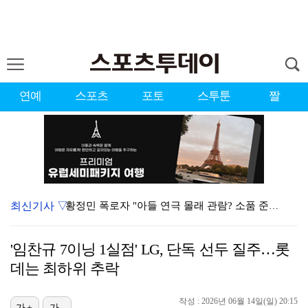
연예
스포츠
포토
스투툰
짤
최신기사 ▽
황정민 폭로자 "아들 연극 몰래 관람? 소품 준비 돕고…
이강인, 드디어 아틀레티코 선수단과 만났다…시메오네 감…
'임찬규 7이닝 1실점' LG, 단독 선두 질주…롯
10주년인데 40명뿐?…블랙핑크 행사 공지에 팬심 폭발…
데는 최하위 추락
KBO, 기록적인 폭염으로 9일까지 리그 중단…내달 6…
작성 : 2026년 06월 14일(일) 20:15
가+
가-
박지훈, 9월 잠실실내체육관서 앙코르 콘서트 개최