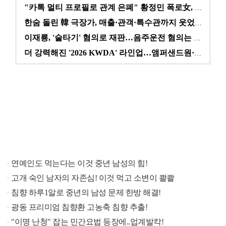
"카톡 멀티 프로필로 관계 은폐" 황정민 폭로女, 문자…
한숨 돌린 韓 극장가, 매출·관객·특수관까지 웃었다 […
이재룡, '술타기' 혐의로 재판…음주운전 혐의는 미적용…
더 강력해진 '2026 KWDA' 라인업…앰퍼샌드원·나…