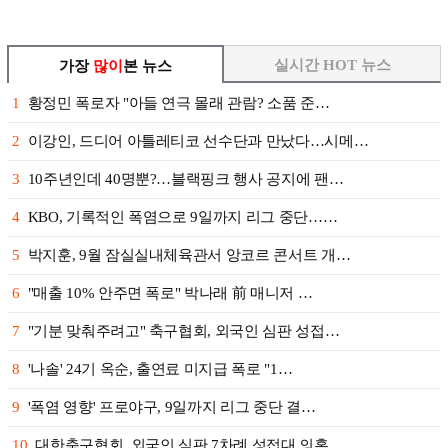
실시간 HOT 뉴스
가장
많이
본 뉴스
1
황정민 폭로자 "아들 연극 몰래 관람? 소품 준…
2
이강인, 드디어 아틀레티코 선수단과 만났다…시메…
3
10주년인데 40명뿐?…블랙핑크 행사 공지에 팬…
4
KBO, 기록적인 폭염으로 9일까지 리그 중단……
5
박지훈, 9월 잠실실내체육관서 앙코르 콘서트 개…
6
"매출 10% 안주면 폭로" 박나래 前 매니저 …
7
"기분 맞춰주려고" 축구협회, 외국인 심판 성접…
8
'나솔' 24기 옥순, 출연료 미지급 폭로 "1…
9
'폭염 영향' 프로야구, 9일까지 리그 중단 결…
10
대한축구협회, 외국인 심판 7차례 성접대 의혹……