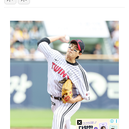
"매출 10% 안주면 폭로" 박나래 前 매니저 2명, …
"기분 맞춰주려고" 축구협회, 외국인 심판 성접대 의혹…
'나솔' 24기 옥순, 출연료 미지급 폭로 "1년 넘게…
'폭염 영향' 프로야구, 9일까지 리그 중단 결정…11…
대한축구협회, 외국인 심판 7차례 성접대 의혹…이 기간…