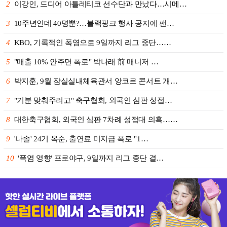
2
이강인, 드디어 아틀레티코 선수단과 만났다…시메…
3
10주년인데 40명뿐?…블랙핑크 행사 공지에 팬…
4
KBO, 기록적인 폭염으로 9일까지 리그 중단……
5
"매출 10% 안주면 폭로" 박나래 前 매니저 …
6
박지훈, 9월 잠실실내체육관서 앙코르 콘서트 개…
7
"기분 맞춰주려고" 축구협회, 외국인 심판 성접…
8
대한축구협회, 외국인 심판 7차례 성접대 의혹……
9
'나솔' 24기 옥순, 출연료 미지급 폭로 "1…
10
'폭염 영향' 프로야구, 9일까지 리그 중단 결…