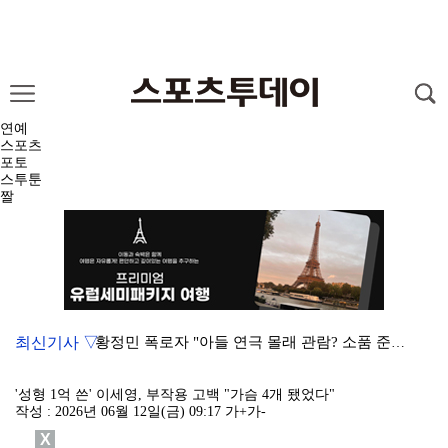
연예
스포츠
포토
스투툰
짤
최신기사 ▽
황정민 폭로자 "아들 연극 몰래 관람? 소품 준비 돕고…
이강인, 드디어 아틀레티코 선수단과 만났다…시메오네 감…
'성형 1억 쓴' 이세영, 부작용 고백 "가슴 4개 됐었다"
작성 : 2026년 06월 12일(금) 09:17
가+
가-
10주년인데 40명뿐?…블랙핑크 행사 공지에 팬심 폭발…
X