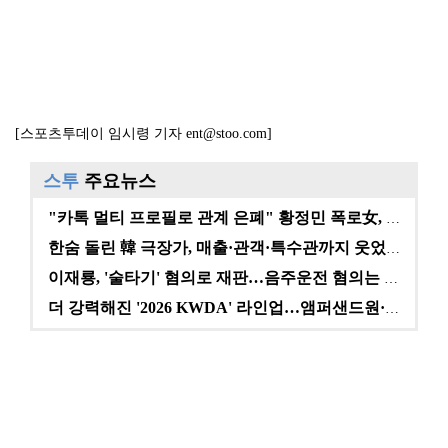
[스포츠투데이 임시령 기자 ent@stoo.com]
스투
주요뉴스
"카톡 멀티 프로필로 관계 은폐" 황정민 폭로女, 문자…
한숨 돌린 韓 극장가, 매출·관객·특수관까지 웃었다 […
이재룡, '술타기' 혐의로 재판…음주운전 혐의는 미적용…
더 강력해진 '2026 KWDA' 라인업…앰퍼샌드원·나…