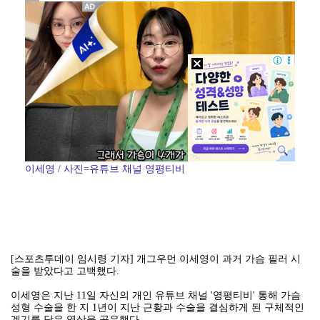
KBO, 기록적인 폭염으로 9일까지 리그 중단…내달 6…
"매출 10% 안주면 폭로" 박나래 前 매니저 2명, …
박지훈, 9월 잠실실내체육관서 앙코르 콘서트 개최
"기분 맞춰주려고" 축구협회, 외국인 심판 성접대 의혹…
대한축구협회, 외국인 심판 7차례 성접대 의혹…이 기간…
'나솔' 24기 옥순, 출연료 미지급 폭로 "1년 넘게…
'폭염 영향' 프로야구, 9일까지 리그 중단 결정…11…
이세영 / 사진=유튜브 채널 영평티비
[스포츠투데이 임시령 기자] 개그우먼 이세영이 과거 가슴 필러 시
술을 받았다고 고백했다.
이세영은 지난 11일 자신의 개인 유튜브 채널 '영평티비' 통해 가슴
성형 수술을 한 지 1년이 지난 근황과 수술을 결심하게 된 구체적인
계기를 담은 영상을 공유했다.