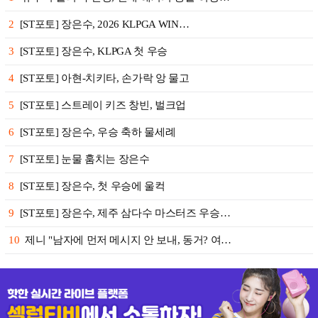
2
[ST포토] 장은수, 2026 KLPGA WIN…
3
[ST포토] 장은수, KLPGA 첫 우승
4
[ST포토] 아현-치키타, 손가락 앙 물고
5
[ST포토] 스트레이 키즈 창빈, 벌크업
6
[ST포토] 장은수, 우승 축하 물세례
7
[ST포토] 눈물 훔치는 장은수
8
[ST포토] 장은수, 첫 우승에 울컥
9
[ST포토] 장은수, 제주 삼다수 마스터즈 우승…
10
제니 "남자에 먼저 메시지 안 보내, 동거? 여…