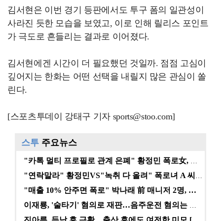
김서현은 이번 경기 등판에서도 투구 폼의 일관성이
사라진 듯한 모습을 보였고, 이로 인해 릴리스 포인트
가 극도로 흔들리는 결과로 이어졌다.
김서현에겐 시간이 더 필요했던 것일까. 점점 고심이
깊어지는 한화는 어떤 선택을 내릴지 많은 관심이 쏠
린다.
[스포츠투데이 강태구 기자 sports@stoo.com]
스투
주요뉴스
"카톡 멀티 프로필로 관계 은폐" 황정민 폭로女, 문자…
"연락말라" 황정민VS"녹취 다 올려" 폭로녀 A 씨,…
"매출 10% 안주면 폭로" 박나래 前 매니저 2명, …
이재룡, '술타기' 혐의로 재판…음주운전 혐의는 미적용…
진아름, 득남 후 근황…출산 후에도 여전한 미모 [스타…