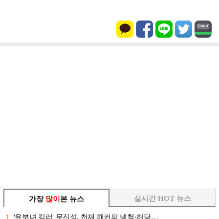
실시간 HOT 뉴스
가장
많이
본 뉴스
1
'유부녀 킬러' 무진성, 천재 해커의 냉철·허당…