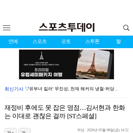
연예
스포츠
포토
스투툰
짤
최신기사 ▽
'유부녀 킬러' 무진성, 천재 해커의 냉철·허당미 오가…
[ST포토] 장은수, 2026 KLPGA WINNER
재정비 후에도 못 잡은 영점…김서현과 한화
[ST포토] 장은수, KLPGA 첫 우승
는 이대로 괜찮은 걸까 [ST스페셜]
[ST포토] 아현-치키타, 손가락 앙 물고
작성 : 2026년 05월 08일(금) 14:52
[ST포토] 스트레이 키즈 창빈, 벌크업
가+
가-