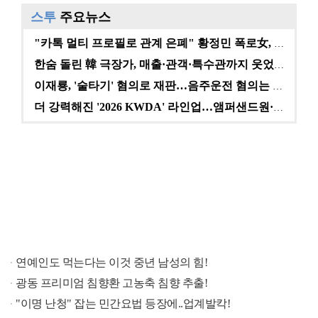
스투
주요뉴스
"카톡 멀티 프로필로 관계 은폐" 황정민 폭로女, 문자…
한숨 돌린 韓 극장가, 매출·관객·특수관까지 웃었다 […
이재룡, '술타기' 혐의로 재판…음주운전 혐의는 미적용…
더 강력해진 '2026 KWDA' 라인업…앰퍼샌드원·나…