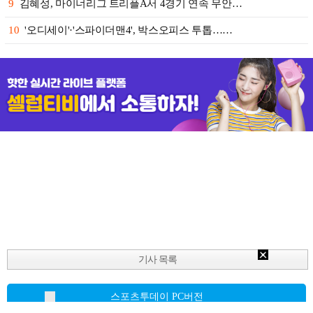
9
김혜성, 마이너리그 트리플A서 4경기 연속 무안…
10
'오디세이'·'스파이더맨4', 박스오피스 투톱……
기사 목록
스포츠투데이 PC버전