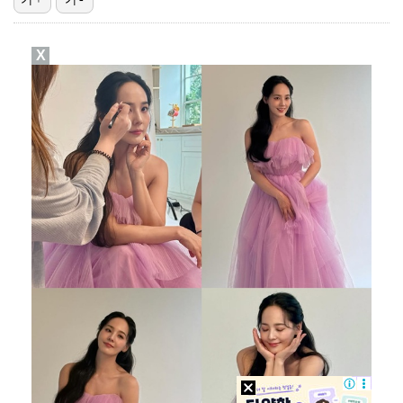
"매출 10% 안주면 폭로" 박나래 前 매니저 2명, …
X
'나솔' 24기 옥순, 출연료 미지급 폭로 "1년 넘게…
박지훈, 9월 잠실실내체육관서 앙코르 콘서트 개최
김혜성, 마이너리그 트리플A서 4경기 연속 무안타 침묵…
'오디세이'·'스파이더맨4', 박스오피스 투톱…기록 경…