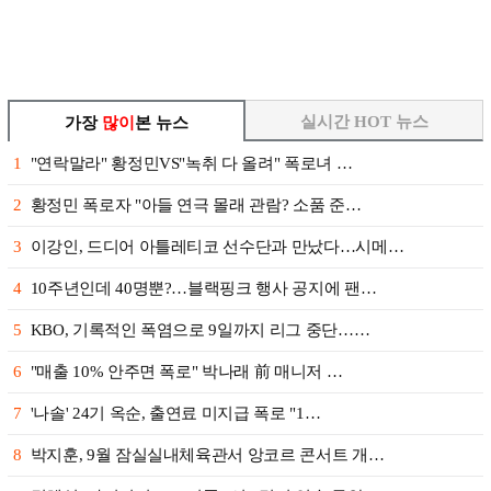
실시간 HOT 뉴스
가장
많이
본 뉴스
1
"연락말라" 황정민VS"녹취 다 올려" 폭로녀 …
2
황정민 폭로자 "아들 연극 몰래 관람? 소품 준…
3
이강인, 드디어 아틀레티코 선수단과 만났다…시메…
4
10주년인데 40명뿐?…블랙핑크 행사 공지에 팬…
5
KBO, 기록적인 폭염으로 9일까지 리그 중단……
6
"매출 10% 안주면 폭로" 박나래 前 매니저 …
7
'나솔' 24기 옥순, 출연료 미지급 폭로 "1…
8
박지훈, 9월 잠실실내체육관서 앙코르 콘서트 개…