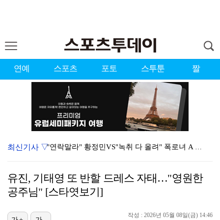
연예
스포츠
포토
스투툰
짤
최신기사 ▽
"연락말라" 황정민VS"녹취 다 올려" 폭로녀 A 씨,…
황정민 폭로자 "아들 연극 몰래 관람? 소품 준비 돕고…
유진, 기태영 또 반할 드레스 자태…"영원한
이강인, 드디어 아틀레티코 선수단과 만났다…시메오네 감…
공주님" [스타엿보기]
10주년인데 40명뿐?…블랙핑크 행사 공지에 팬심 폭발…
작성 : 2026년 05월 08일(금) 14:46
가+
가-
KBO, 기록적인 폭염으로 9일까지 리그 중단…내달 6…