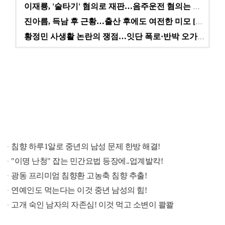
이재룡, '술타기' 혐의로 재판…음주운전 혐의는 미적용…
진아름, 득남 후 근황…출산 후에도 여전한 미모 [스타…
황정민 사생활 논란의 쟁점…잇단 폭로·반박 오가는 소모…