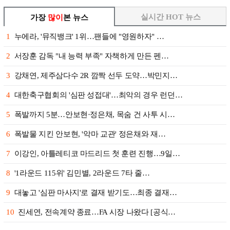
실시간 HOT 뉴스
가장
많이
본 뉴스
1
누에라, '뮤직뱅크' 1위…팬들에 "영원하자" …
2
서장훈 감독 "내 능력 부족" 자책하게 만든 펜…
3
강채연, 제주삼다수 2R 깜짝 선두 도약…박민지…
4
대한축구협회의 '심판 성접대'…최악의 경우 런던…
5
폭발까지 5분…안보현·정은채, 목숨 건 사투 시…
6
폭발물 지킨 안보현, '악마 교관' 정은채와 재…
7
이강인, 아틀레티코 마드리드 첫 훈련 진행…9일…
8
'1라운드 115위' 김민별, 2라운드 7타 줄…
9
대놓고 '심판 마사지'로 결재 받기도…최종 결재…
10
진세연, 전속계약 종료…FA 시장 나왔다 [공식…