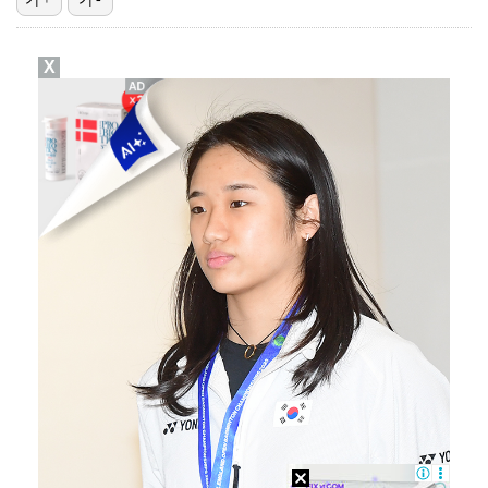
폭발물 지킨 안보현, '악마 교관' 정은채와 재회(재벌…
X
이강인, 아틀레티코 마드리드 첫 훈련 진행…9일 맨시티…
'1라운드 115위' 김민별, 2라운드 7타 줄이며 7…
대놓고 '심판 마사지'로 결재 받기도…최종 결재권자는 …
진세연, 전속계약 종료…FA 시장 나왔다 [공식]