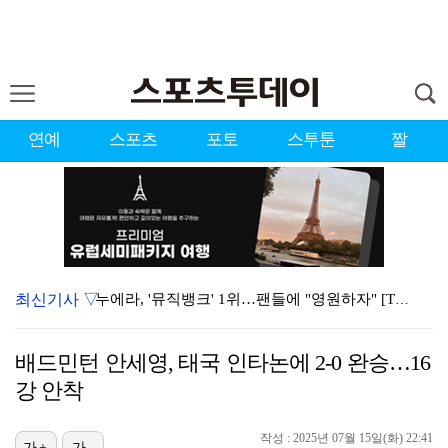
연예
스포츠
포토
스투툰
짤
최신기사 ▽
누에라, '뮤직뱅크' 1위…팬들에 "영원하자" [TV캡…
서장훈 감독 "내 능력 부족" 자책하게 만든 펜타곤과의…
배드민턴 안세영, 태국 인타논에 2-0 완승…16
강채연, 제주삼다수 2R 깜짝 선두 도약…박민지 공동 …
강 안착
대한축구협회의 '심판 성접대'…최악의 경우 런던 올림픽…
작성 : 2025년 07월 15일(화) 22:41
가+
가-
폭발까지 5분…안보현·정은채, 목숨 건 사투 시작(재벌…